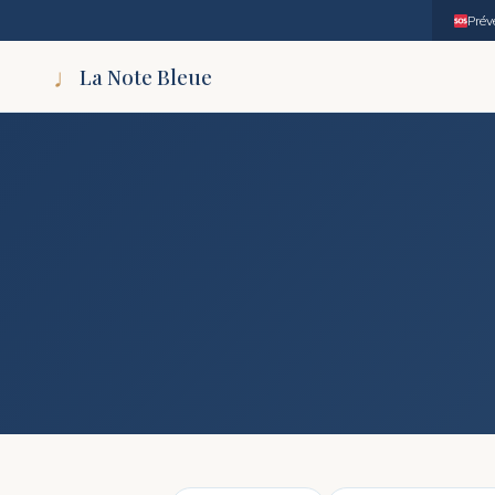
Prév
♩
La Note Bleue