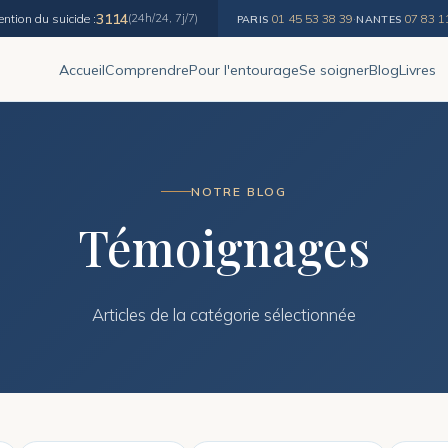
3114
ention du suicide :
(24h/24, 7j/7)
01 45 53 38 39
·
07 83 1
PARIS
NANTES
Accueil
Comprendre
Pour l'entourage
Se soigner
Blog
Livres
NOTRE BLOG
Témoignages
Articles de la catégorie sélectionnée