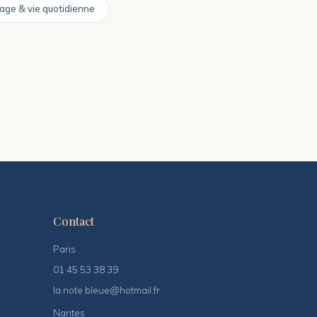
age & vie quotidienne
Contact
Paris
01 45 53 38 39
la.note.bleue@hotmail.fr
Nantes