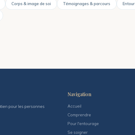
Corps & image de soi
Témoignages & parcours
Entour
Navigation
Accueil
outien pour les personnes
Comprendre
Pour l'entourage
Se soigner