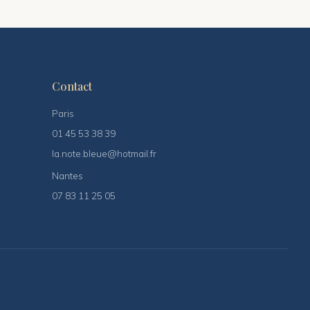
Contact
Paris
01 45 53 38 39
la.note.bleue@hotmail.fr
Nantes
07 83 11 25 05