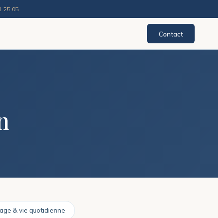
1 25 05
Contact
n
age & vie quotidienne