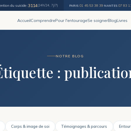
3114
ention du suicide :
(24h/24, 7j/7)
01 45 53 38 39
·
07 83 1
PARIS
NANTES
Accueil
Comprendre
Pour l'entourage
Se soigner
Blog
Livres
NOTRE BLOG
Étiquette :
publicatio
Corps & image de soi
Témoignages & parcours
Entour