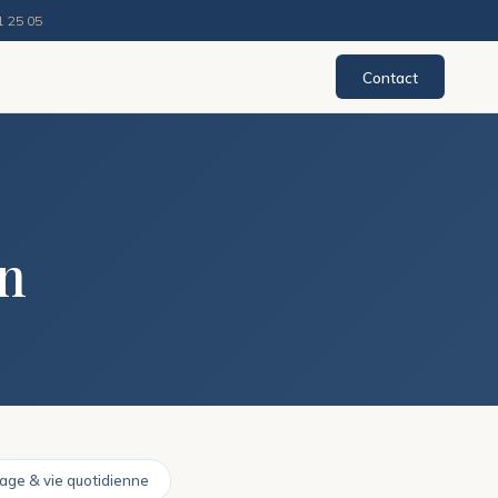
1 25 05
Contact
n
age & vie quotidienne