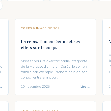
CORPS & IMAGE DE SOI
E
La relaxation coréenne et ses
M
effets sur le corps
M
l
s
Masser pour relaxer fait partie intégrante
l
la
de la vie quotidienne en Corée, le soir en
i
i
famille par exemple. Prendre soin de son
corps, l'entretenir pour...
 →
10 novembre 2025
Lire →
2
COMPRENDRE LES TCA
C