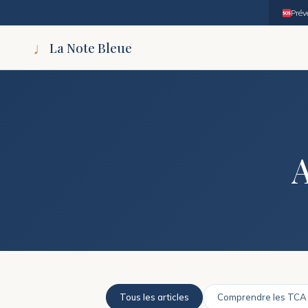
Prév
♩
La Note Bleue
A
Tous les articles
Comprendre les TCA