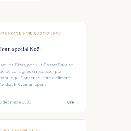
NTOURAGE & VIE QUOTIDIENNE
enu spécial Noël
enu de Fêtes, par Julie Basset Faire sa
iste de consignes à respecter par
’entourage. Donner sa lettre d’aliments
nterdits. Prévoir un apéritif...
0 décembre 2023
Lire →
ORPS & IMAGE DE SOI