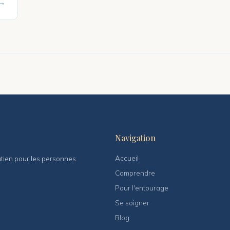
 →
s
Navigation
Accueil
outien pour les personnes
Comprendre
Pour l'entourage
Se soigner
Blog