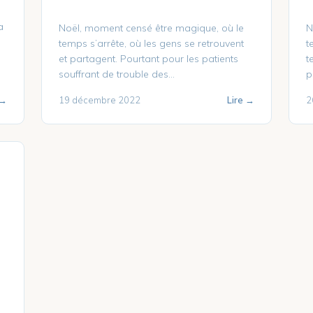
a
Noël, moment censé être magique, où le
N
temps s’arrête, où les gens se retrouvent
t
et partagent. Pourtant pour les patients
t
souffrant de trouble des...
p
 →
19 décembre 2022
Lire →
2