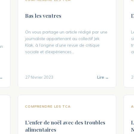
Bas les ventres
D
On vous partage un article rédigé par une
L
journaliste appartenant au collectif Jek
s
Klak, à l’origine d’une revue de critique
t
un
sociale et d’expériences...
a
 →
27 février 2023
Lire →
2
COMPRENDRE LES TCA
A
L’enfer de noël avec des troubles
L
alimentaires
N