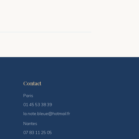
Contact
Paris
01 45 53 38 39
la.note.bleue@hotmail.fr
Nantes
07 83 11 25 05