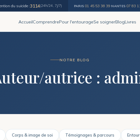
3114
ention du suicide :
(24h/24, 7j/7)
01 45 53 38 39
·
07 83 1
PARIS
NANTES
Accueil
Comprendre
Pour l'entourage
Se soigner
Blog
Livres
NOTRE BLOG
uteur/autrice :
admi
Corps & image de soi
Témoignages & parcours
Entour