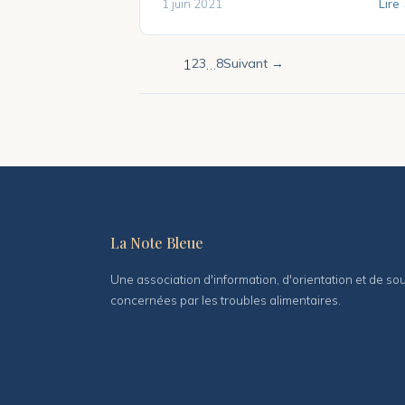
1 juin 2021
Lire
1
2
3
…
8
Suivant →
Pagination
des
publication
La Note Bleue
Une association d'information, d'orientation et de s
concernées par les troubles alimentaires.