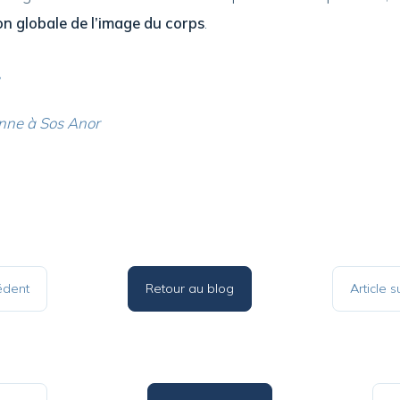
n globale de l’image du corps
.
,
nne à Sos Anor
édent
Retour au blog
Article 