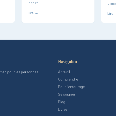
inspiré…
alime
Lire →
Lire
Navigation
Accueil
outien pour les personnes
Comprendre
Pour l'entourage
Se soigner
Blog
Livres