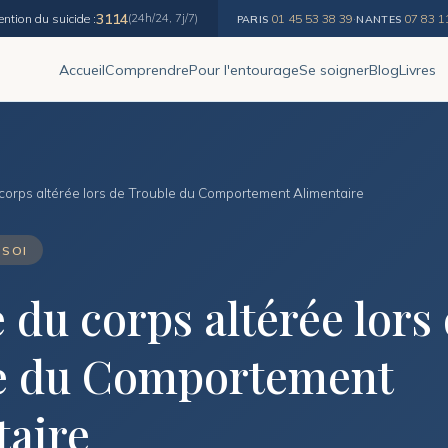
3114
ention du suicide :
(24h/24, 7j/7)
01 45 53 38 39
·
07 83 1
PARIS
NANTES
Accueil
Comprendre
Pour l'entourage
Se soigner
Blog
Livres
corps altérée lors de Trouble du Comportement Alimentaire
 SOI
 du corps altérée lors
e du Comportement
taire