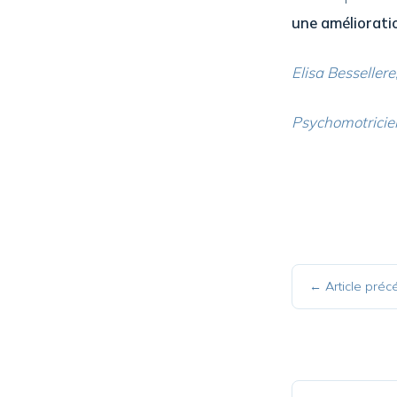
une amélioratio
Elisa Bessellere
Psychomotricie
← Article préc