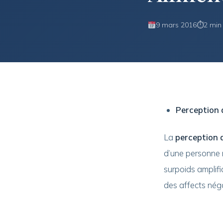
9 mars 2016
⏱
2 min
Perception 
La
perception 
d’une personne n
surpoids amplifia
des affects négat