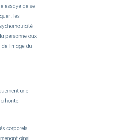
ne essaye de se
uer : les
psychomotricité
 la personne aux
 de l’image du
iquement une
la honte,
és corporels,
amenant ainsi