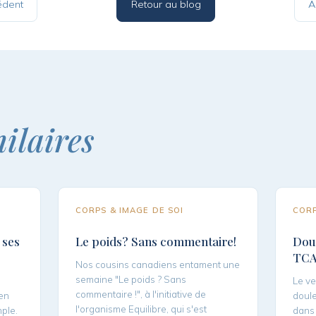
édent
Retour au blog
A
ilaires
CORPS & IMAGE DE SOI
CORP
 ses
Le poids? Sans commentaire!
Dou
TC
Nos cousins canadiens entament une
semaine "Le poids ? Sans
Le ve
commentaire !", à l'initiative de
 en
doule
l'organisme Equilibre, qui s'est
mple.
dans 