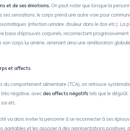
ons et de ses émotions.
On peut noter que lorsque la person
 ses sensations, le corps prend une autre voie pour communiq
omatiques (infection urinaire, douleur dans le dos etc.). La 
ne base d’éprouvés corporels, reconnectant progressivement
 son corps lui amène, amenant ainsi une amélioration globale
rps et affects
es du comportement alimentaire (TCA), on retrouve systémat
très négative, avec
des affects négatifs
tels que le dégoût, 
 soi etc.
té va alors inviter la personne à se reconnecter à ses éprouv
es agréables et les associer à des représentations positives, 