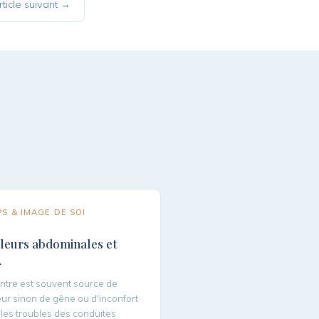
rticle suivant →
S & IMAGE DE SOI
leurs abdominales et
A
ntre est souvent source de
ur sinon de gêne ou d'inconfort
les troubles des conduites