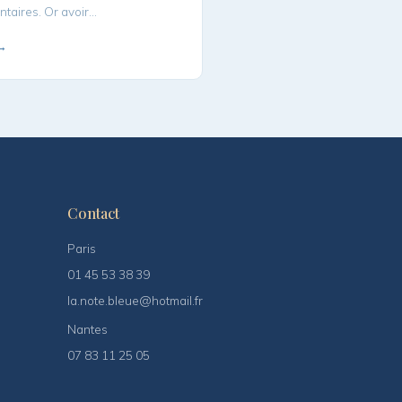
ntaires. Or avoir…
 →
Contact
Paris
01 45 53 38 39
la.note.bleue@hotmail.fr
Nantes
07 83 11 25 05