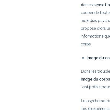
de ses sensati
couper de toutes
maladies psychos
propose alors u
informations que
corps.
Image du co
Dans les troubl
image du corps
l’antipathie pour
La psychomotrici
lors d’expérienc