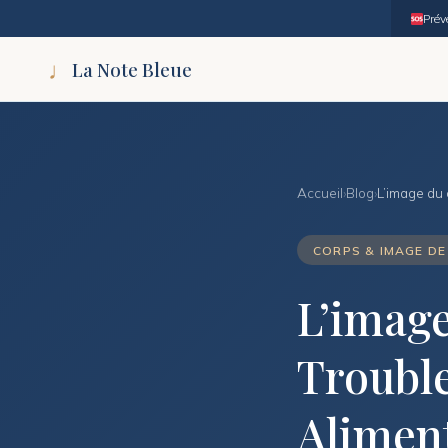
Prév
♩
La Note Bleue
Accueil
›
Blog
›
L’image du 
CORPS & IMAGE DE
L’image
Troubl
Alimen