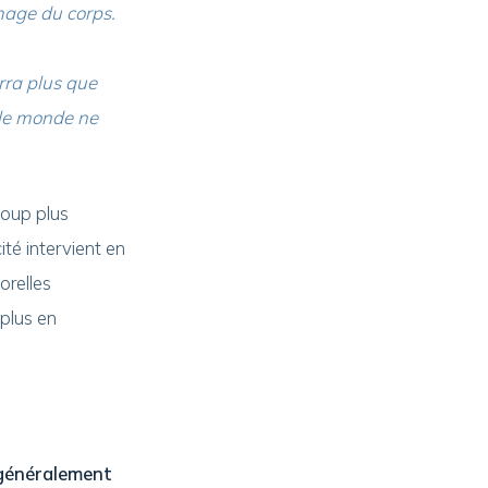
mage du corps.
rra plus que
 le monde ne
coup plus
ité intervient en
orelles
 plus en
généralement