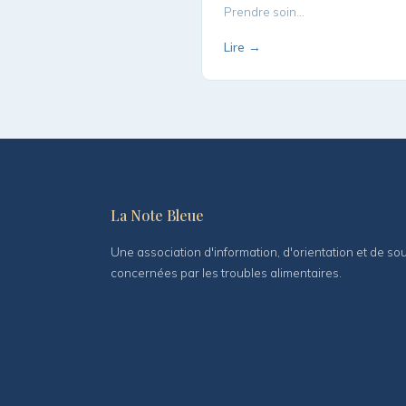
Prendre soin…
Lire →
La Note Bleue
Une association d'information, d'orientation et de s
concernées par les troubles alimentaires.