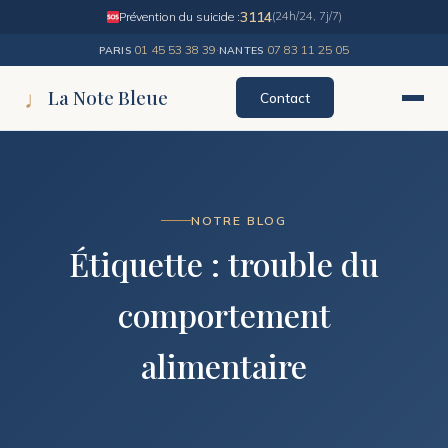
3114
Prévention du suicide :
(24h/24, 7j/7)
01 45 53 38 39
·
07 83 11 25 05
PARIS
NANTES
♩
La Note Bleue
Contact
NOTRE BLOG
Étiquette :
trouble du
comportement
alimentaire