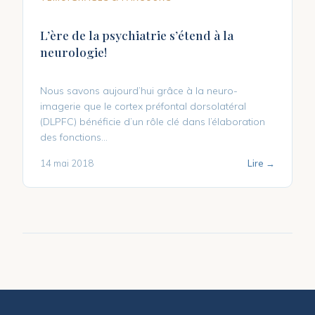
L’ère de la psychiatrie s’étend à la
neurologie!
Nous savons aujourd’hui grâce à la neuro-
imagerie que le cortex préfontal dorsolatéral
(DLPFC) bénéficie d’un rôle clé dans l’élaboration
des fonctions...
14 mai 2018
Lire →
Pagination
des
publications