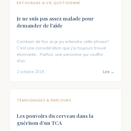
ENTOURAGE & VIE QUOTIDIENNE
Je ne suis pas assez malade pour
demander de l’aide
Combien de fois ai-je pu entendre cette phrase?
C'est une considération que j'ai toujours trouvé
étonnante... Parfois, une personne qui souffre
d'un...
2 octobre 2018
Lire →
TÉMOIGNAGES & PARCOURS
Les pouvoirs du cerveau dans la
guérison d’un TCA