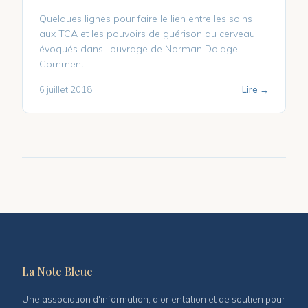
Quelques lignes pour faire le lien entre les soins
aux TCA et les pouvoirs de guérison du cerveau
évoqués dans l'ouvrage de Norman Doidge
Comment…
6 juillet 2018
Lire →
Pagination
des
publications
La Note Bleue
Une association d'information, d'orientation et de soutien pour