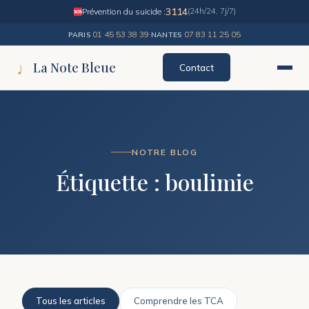
3114
Prévention du suicide :
(24h/24, 7j/7)
01 45 53 38 39
·
07 83 11 25 05
PARIS
NANTES
♩
La Note Bleue
Contact
NOTRE BLOG
Étiquette :
boulimie
Tous les articles
Comprendre les TCA