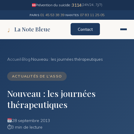
3114
Prévention du suicide :
(24h/24, 7j/7)
01 45 53 38 39
·
07 83 11 25 05
PARIS
NANTES
♩
La Note Bleue
Contact
Accueil
›
Blog
›
Nouveau : les journées thérapeutiques
ACTUALITÉS DE L'ASSO
Nouveau : les journées
thérapeutiques
28 septembre 2013
⏱
3 min de lecture