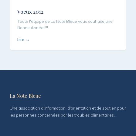
Voeux 2012
Toute l'équipe de La Note Bleue vous souhaite une
Bonne Année !!!!
Lire →
La Note Bleue
Une association d'information, d'orientation et de soutien pour
les personnes concernées par les troubles alimentaires.